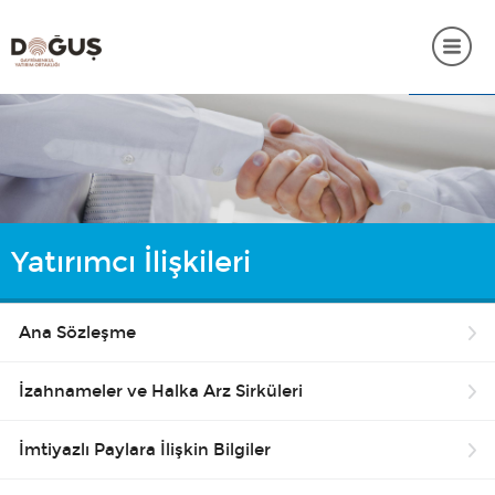
ANASAYFA
KURUMSAL
PORTFÖY BİLGİLERİ
Yatırımcı İlişkileri
YATIRIMCI İLİŞKİLERİ
SÜRDÜRÜLEBİLİRLİK
Ana Sözleşme
İNSAN KAYNAKLARI
İzahnameler ve Halka Arz Sirküleri
SSS
İmtiyazlı Paylara İlişkin Bilgiler
İLETİŞİM