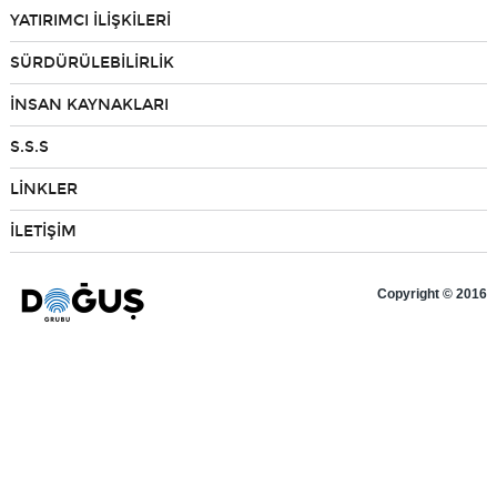
YATIRIMCI İLİŞKİLERİ
Bilgi Toplum Hizmetleri
SÜRDÜRÜLEBİLİRLİK
İNSAN KAYNAKLARI
EN
S.S.S
LİNKLER
İLETİŞİM
Copyright © 2016