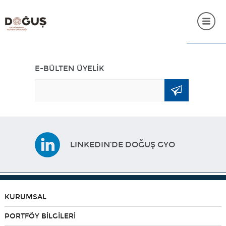
ANASAYFA
E-BÜLTEN ÜYELİK
KURUMSAL
PORTFÖY BİLGİLERİ
YATIRIMCI İLİŞKİLERİ
LINKEDIN’DE DOĞUŞ GYO
SÜRDÜRÜLEBİLİRLİK
İNSAN KAYNAKLARI
SSS
KURUMSAL
İLETİŞİM
PORTFÖY BİLGİLERİ