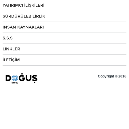
YATIRIMCI İLİŞKİLERİ
Bilgi Toplum Hizmetleri
SÜRDÜRÜLEBİLİRLİK
İNSAN KAYNAKLARI
EN
S.S.S
LİNKLER
İLETİŞİM
Copyright © 2016