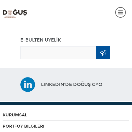
ANASAYFA
E-BÜLTEN ÜYELİK
KURUMSAL
PORTFÖY BİLGİLERİ
YATIRIMCI İLİŞKİLERİ
LINKEDIN’DE DOĞUŞ GYO
SÜRDÜRÜLEBİLİRLİK
İNSAN KAYNAKLARI
SSS
KURUMSAL
İLETİŞİM
PORTFÖY BİLGİLERİ