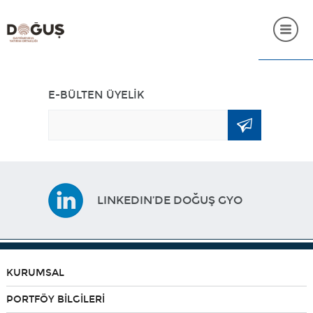
ANASAYFA
E-BÜLTEN ÜYELİK
KURUMSAL
PORTFÖY BİLGİLERİ
YATIRIMCI İLİŞKİLERİ
LINKEDIN’DE DOĞUŞ GYO
SÜRDÜRÜLEBİLİRLİK
İNSAN KAYNAKLARI
SSS
KURUMSAL
İLETİŞİM
PORTFÖY BİLGİLERİ