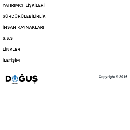
YATIRIMCI İLİŞKİLERİ
Bilgi Toplum Hizmetleri
SÜRDÜRÜLEBİLİRLİK
İNSAN KAYNAKLARI
EN
S.S.S
LİNKLER
İLETİŞİM
Copyright © 2016