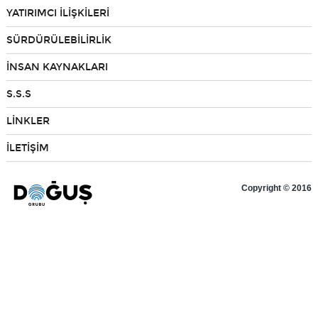
YATIRIMCI İLİŞKİLERİ
Bilgi Toplum Hizmetleri
SÜRDÜRÜLEBİLİRLİK
İNSAN KAYNAKLARI
EN
S.S.S
LİNKLER
İLETİŞİM
Copyright © 2016