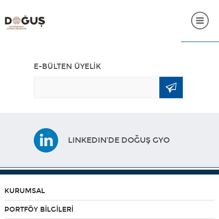
ANASAYFA
E-BÜLTEN ÜYELİK
KURUMSAL
PORTFÖY BİLGİLERİ
YATIRIMCI İLİŞKİLERİ
LINKEDIN’DE DOĞUŞ GYO
SÜRDÜRÜLEBİLİRLİK
İNSAN KAYNAKLARI
SSS
KURUMSAL
İLETİŞİM
PORTFÖY BİLGİLERİ