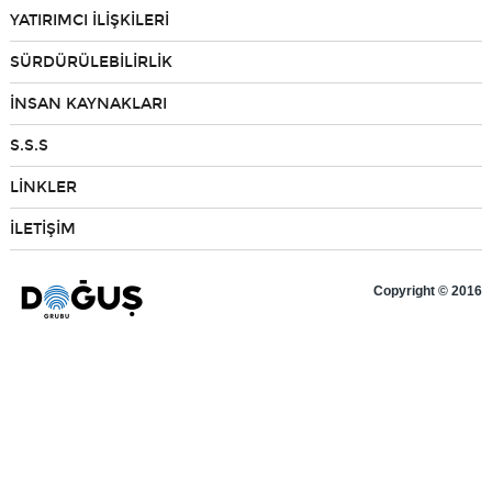
YATIRIMCI İLİŞKİLERİ
Bilgi Toplum Hizmetleri
SÜRDÜRÜLEBİLİRLİK
İNSAN KAYNAKLARI
EN
S.S.S
LİNKLER
İLETİŞİM
Copyright © 2016