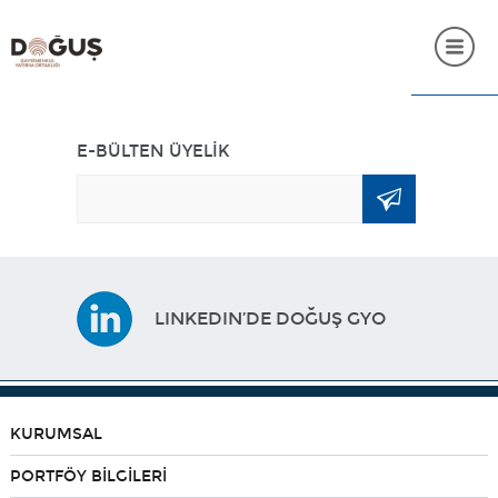
ANASAYFA
E-BÜLTEN ÜYELİK
KURUMSAL
PORTFÖY BİLGİLERİ
YATIRIMCI İLİŞKİLERİ
LINKEDIN’DE DOĞUŞ GYO
SÜRDÜRÜLEBİLİRLİK
İNSAN KAYNAKLARI
SSS
KURUMSAL
İLETİŞİM
PORTFÖY BİLGİLERİ